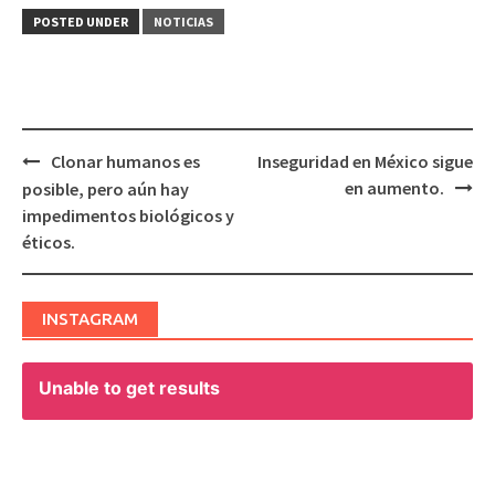
POSTED UNDER
NOTICIAS
Clonar humanos es
Inseguridad en México sigue
Post
en aumento.
posible, pero aún hay
navigation
impedimentos biológicos y
éticos.
INSTAGRAM
Unable to get results