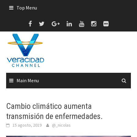
Skip
Top Menu
to
content
Main Menu
Cambio climático aumenta
transmisión de enfermedades.
15 agosto, 2019
@_nicolas