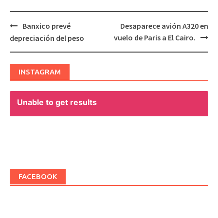
Banxico prevé
Desaparece avión A320 en
Post
vuelo de Paris a El Cairo.
depreciación del peso
navigation
INSTAGRAM
Unable to get results
FACEBOOK