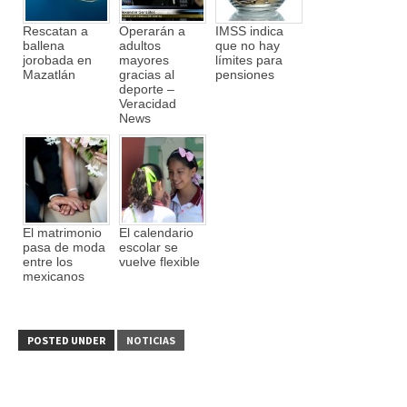
Rescatan a
Operarán a
IMSS indica
ballena
adultos
que no hay
jorobada en
mayores
límites para
Mazatlán
gracias al
pensiones
deporte –
Veracidad
News
El matrimonio
El calendario
pasa de moda
escolar se
entre los
vuelve flexible
mexicanos
POSTED UNDER
NOTICIAS