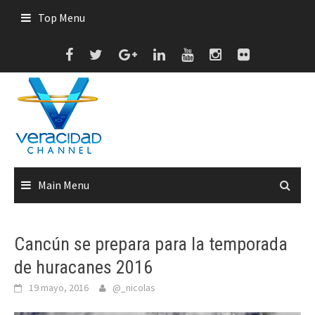
Skip
Top Menu
to
content
Main Menu
Cancún se prepara para la temporada
de huracanes 2016
19 mayo, 2016
@_nicolas