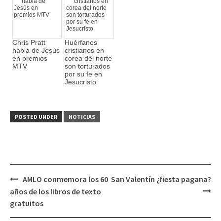
Chris Pratt
Huérfanos
habla de Jesús
cristianos en
en premios
corea del norte
MTV
son torturados
por su fe en
Jesucristo
POSTED UNDER
NOTICIAS
AMLO conmemora los 60
San Valentín ¿fiesta pagana?
Post
años de los libros de texto
navigation
gratuitos