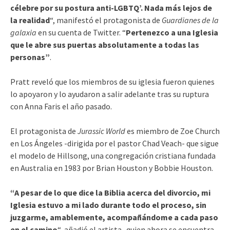
célebre por su postura anti-LGBTQ’. Nada más lejos de
la realidad
“, manifestó el protagonista de
Guardianes de la
galaxia
en su cuenta de Twitter. “
Pertenezco a una Iglesia
que le abre sus puertas absolutamente a todas las
personas”
.
Pratt reveló que los miembros de su iglesia fueron quienes
lo apoyaron y lo ayudaron a salir adelante tras su ruptura
con Anna Faris el año pasado.
El protagonista de
Jurassic World
es miembro de Zoe Church
en Los Ángeles -dirigida por el pastor Chad Veach- que sigue
el modelo de Hillsong, una congregación cristiana fundada
en Australia en 1983 por Brian Houston y Bobbie Houston.
“A pesar de lo que dice la Biblia acerca del divorcio, mi
Iglesia estuvo a mi lado durante todo el proceso, sin
juzgarme, amablemente, acompañándome a cada paso
en el camino
“, añadió el artista -quien ahora se encuentra