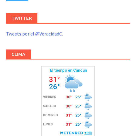
TWITTER
Tweets por el @VeracidadC.
CLIMA