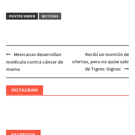
POSTED UNDER
NOTICIAS
Mexicanas desarrollan
Recibí un montón de
Post
ofertas, pero no quise salir
molécula contra cáncer de
navigation
de Tigres: Gignac
mama
INSTAGRAM
FACEBOOK