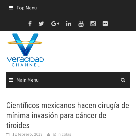
Skip
Top Menu
to
content
Main Menu
Científicos mexicanos hacen cirugía de
mínima invasión para cáncer de
tiroides
12 febrero, 2018
@_nicolas