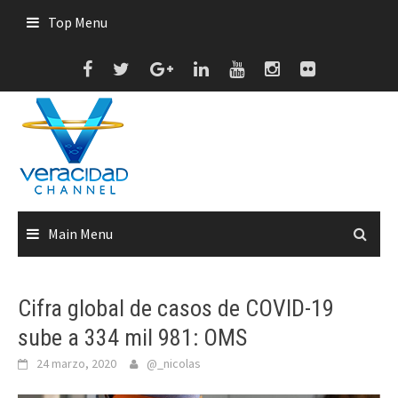
Skip
Top Menu
to
content
Main Menu
Cifra global de casos de COVID-19
sube a 334 mil 981: OMS
24 marzo, 2020
@_nicolas