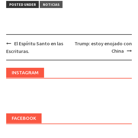
POSTED UNDER
NOTICIAS
El Espíritu Santo en las
Trump: estoy enojado con
Post
China
Escrituras.
navigation
INSTAGRAM
FACEBOOK