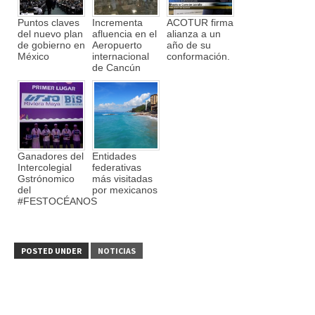
Puntos claves
Incrementa
ACOTUR firma
del nuevo plan
afluencia en el
alianza a un
de gobierno en
Aeropuerto
año de su
México
internacional
conformación.
de Cancún
Ganadores del
Entidades
Intercolegial
federativas
Gstrónomico
más visitadas
del
por mexicanos
#FESTOCÉANOS
POSTED UNDER
NOTICIAS