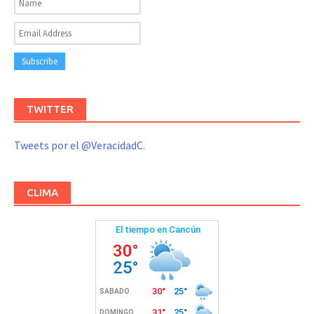
TWITTER
Tweets por el @VeracidadC.
CLIMA