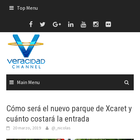
Skip
Top Menu
to
content
Main Menu
Cómo será el nuevo parque de Xcaret y
cuánto costará la entrada
20 marzo, 2019
@_nicolas