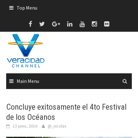
Skip
Top Menu
to
content
Main Menu
Concluye exitosamente el 4to Festival
de los Océanos
13 junio, 2016
@_nicolas