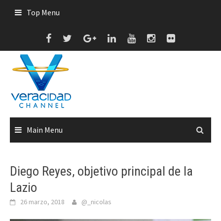
Skip
Top Menu
to
content
Main Menu
Diego Reyes, objetivo principal de la
Lazio
26 marzo, 2018
@_nicolas