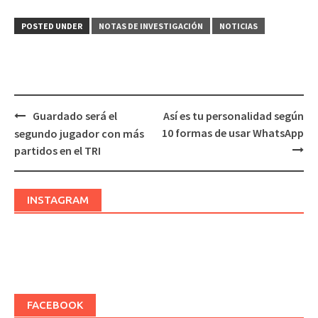
POSTED UNDER
NOTAS DE INVESTIGACIÓN
NOTICIAS
Guardado será el
Así es tu personalidad según
Post
10 formas de usar WhatsApp
segundo jugador con más
navigation
partidos en el TRI
INSTAGRAM
FACEBOOK