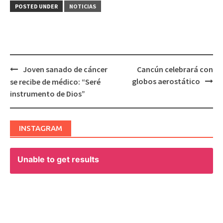
POSTED UNDER
NOTICIAS
Joven sanado de cáncer
Cancún celebrará con
Post
globos aerostático
se recibe de médico: “Seré
navigation
instrumento de Dios”
INSTAGRAM
Unable to get results