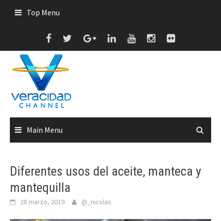
Skip
Top Menu
to
content
Main Menu
Diferentes usos del aceite, manteca y
mantequilla
28 marzo, 2019
@_nicolas