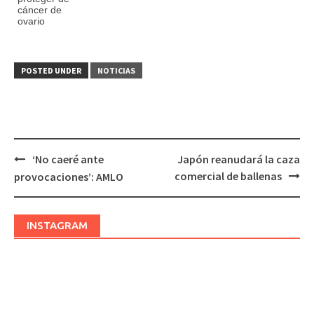
cáncer de
ovario
POSTED UNDER
NOTICIAS
‘No caeré ante
Japón reanudará la caza
Post
comercial de ballenas
provocaciones’: AMLO
navigation
INSTAGRAM