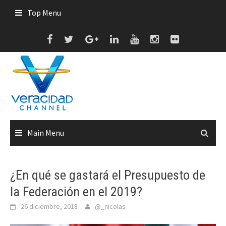
Skip
Top Menu
to
content
Main Menu
¿En qué se gastará el Presupuesto de
la Federación en el 2019?
26 diciembre, 2018
@_nicolas