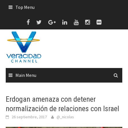
Skip
Top Menu
to
content
Main Menu
Erdogan amenaza con detener
normalización de relaciones con Israel
26 septiembre, 2017
@_nicolas