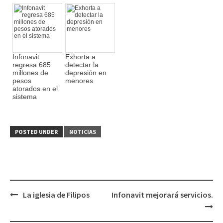
Infonavit
Exhorta a
regresa 685
detectar la
millones de
depresión en
pesos
menores
atorados en el
sistema
POSTED UNDER
NOTICIAS
La iglesia de Filipos
Infonavit mejorará servicios.
Post
navigation