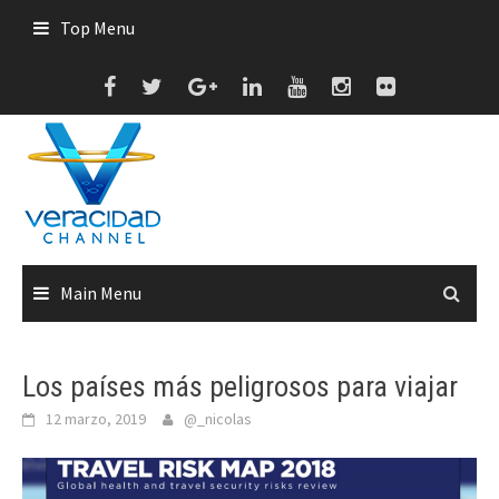
Skip
Top Menu
to
content
Main Menu
Los países más peligrosos para viajar
12 marzo, 2019
@_nicolas