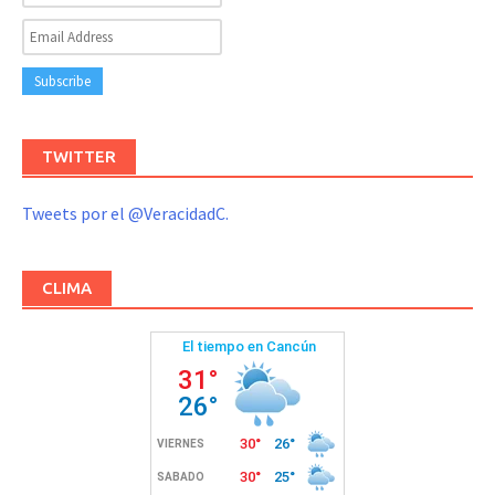
TWITTER
Tweets por el @VeracidadC.
CLIMA