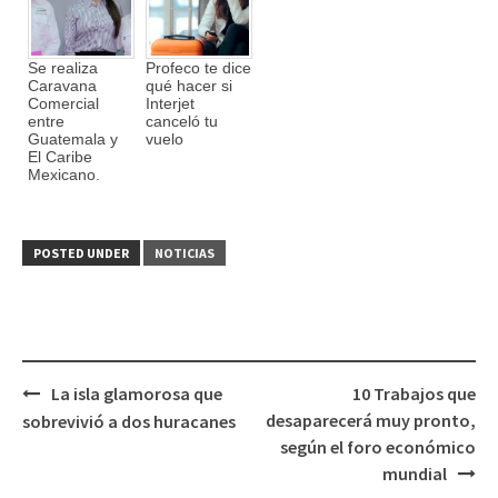
Se realiza
Profeco te dice
Caravana
qué hacer si
Comercial
Interjet
entre
canceló tu
Guatemala y
vuelo
El Caribe
Mexicano.
POSTED UNDER
NOTICIAS
La isla glamorosa que
10 Trabajos que
Post
desaparecerá muy pronto,
sobrevivió a dos huracanes
navigation
según el foro económico
mundial