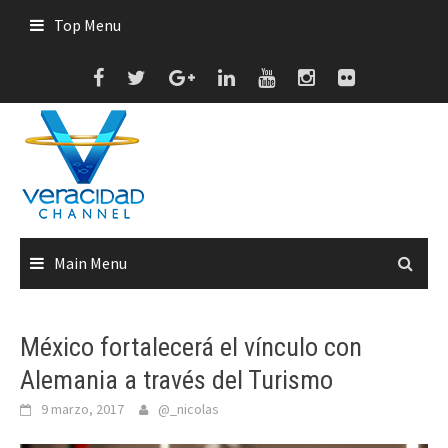
Skip
Top Menu
to
content
Main Menu
México fortalecerá el vínculo con
Alemania a través del Turismo
9 marzo, 2017
@_nicolas