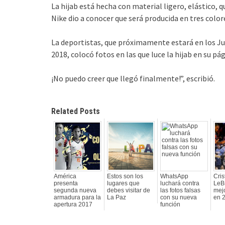
La hijab está hecha con material ligero, elástico, 
Nike dio a conocer que será producida en tres colore
La deportistas, que próximamente estará en los J
2018, colocó fotos en las que luce la hijab en su p
¡No puedo creer que llegó finalmente!”, escribió.
Related Posts
América
Estos son los
WhatsApp
Cris
presenta
lugares que
luchará contra
LeBr
segunda nueva
debes visitar de
las fotos falsas
mej
armadura para la
La Paz
con su nueva
en 
apertura 2017
función