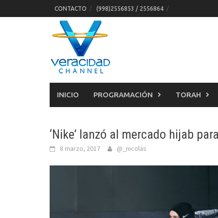
Skip
CONTACTO
(998)2556853 / 2556864
to
content
INICIO
PROGRAMACIÓN
TORAH
‘Nike’ lanzó al mercado hijab pa
8 marzo, 2017
@_nicolas