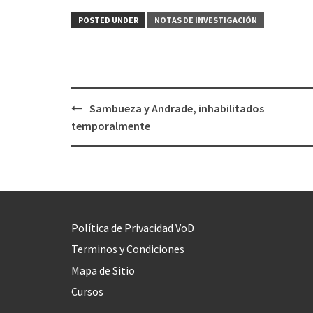
POSTED UNDER
NOTAS DE INVESTIGACIÓN
Sambueza y Andrade, inhabilitados
Post
temporalmente
navigation
Política de Privacidad VoD
Terminos y Condiciones
Mapa de Sitio
Cursos