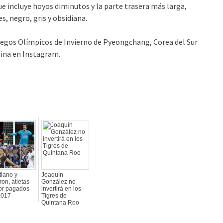
que incluye hoyos diminutos y la parte trasera más larga,
s, negro, gris y obsidiana.
uegos Olímpicos de Invierno de Pyeongchang, Corea del Sur
ágina en Instagram.
tiano y
Joaquín
on, atletas
González no
or pagados
invertirá en los
2017
Tigres de
Quintana Roo