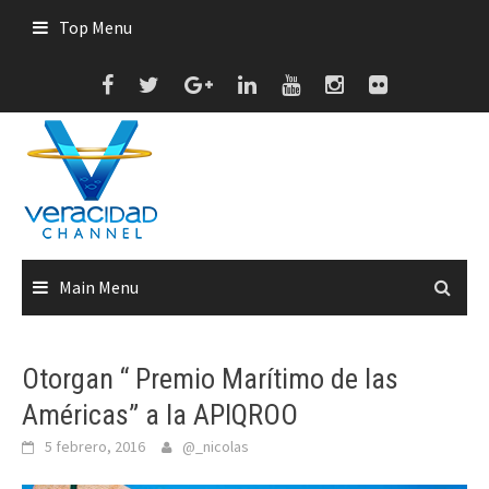
Skip
Top Menu
to
content
Main Menu
Otorgan “ Premio Marítimo de las
Américas” a la APIQROO
5 febrero, 2016
@_nicolas