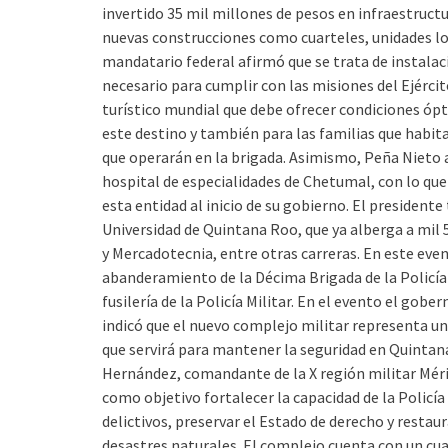
invertido 35 mil millones de pesos en infraestruct
nuevas construcciones como cuarteles, unidades log
mandatario federal afirmó que se trata de instala
necesario para cumplir con las misiones del Ejércit
turístico mundial que debe ofrecer condiciones ópt
este destino y también para las familias que habita
que operarán en la brigada. Asimismo, Peña Nieto 
hospital de especialidades de Chetumal, con lo qu
esta entidad al inicio de su gobierno. El president
Universidad de Quintana Roo, que ya alberga a mil 
y Mercadotecnia, entre otras carreras. En este even
abanderamiento de la Décima Brigada de la Policía Mi
fusilería de la Policía Militar. En el evento el go
indicó que el nuevo complejo militar representa un
que servirá para mantener la seguridad en Quintana 
Hernández, comandante de la X región militar Mérid
como objetivo fortalecer la capacidad de la Policía M
delictivos, preservar el Estado de derecho y restau
desastres naturales. El complejo cuenta con un cua