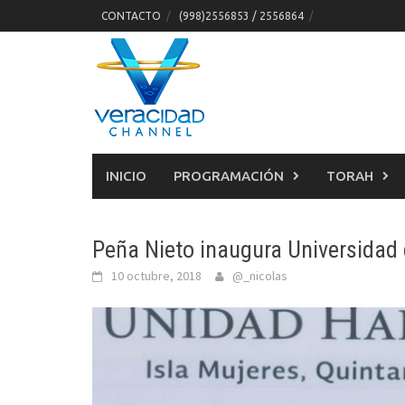
Skip
CONTACTO
(998)2556853 / 2556864
to
content
INICIO
PROGRAMACIÓN
TORAH
Peña Nieto inaugura Universidad
10 octubre, 2018
@_nicolas