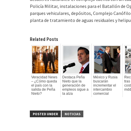
Policía Militar, instalaciones para el Batallón de 
parques vehiculares, depósitos, Complejo Canófilo
planta de tratamiento de aguas residuales y helipu
Related Posts
Veracidad News
Destaca Peña
México y Rusia
Rec
– ¿Cómo queda
Nieto que la
buscarán
tras
el país con la
generación de
incrementar el
cost
salida de Peña
empleos sigue a
intercambio
md
Nieto?
la alza
comercial
POSTED UNDER
NOTICIAS