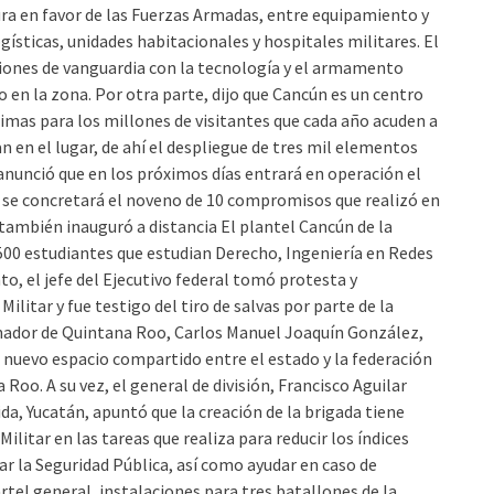
ura en favor de las Fuerzas Armadas, entre equipamiento y
ísticas, unidades habitacionales y hospitales militares. El
ciones de vanguardia con la tecnología y el armamento
o en la zona. Por otra parte, dijo que Cancún es un centro
imas para los millones de visitantes que cada año acuden a
n en el lugar, de ahí el despliegue de tres mil elementos
anunció que en los próximos días entrará en operación el
e se concretará el noveno de 10 compromisos que realizó en
e también inauguró a distancia El plantel Cancún de la
500 estudiantes que estudian Derecho, Ingeniería en Redes
to, el jefe del Ejecutivo federal tomó protesta y
litar y fue testigo del tiro de salvas por parte de la
bernador de Quintana Roo, Carlos Manuel Joaquín González,
 nuevo espacio compartido entre el estado y la federación
Roo. A su vez, el general de división, Francisco Aguilar
a, Yucatán, apuntó que la creación de la brigada tiene
ilitar en las tareas que realiza para reducir los índices
rar la Seguridad Pública, así como ayudar en caso de
rtel general, instalaciones para tres batallones de la