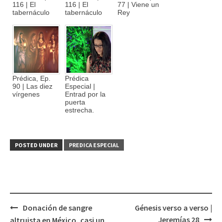
116 | El
116 | El
77 | Viene un
tabernáculo
tabernáculo
Rey
Prédica, Ep.
Prédica
90 | Las diez
Especial |
vírgenes
Entrad por la
puerta
estrecha.
POSTED UNDER
PREDICA ESPECIAL
Donación de sangre
Génesis verso a verso |
Post
Jeremías 28
altruista en México, casi un