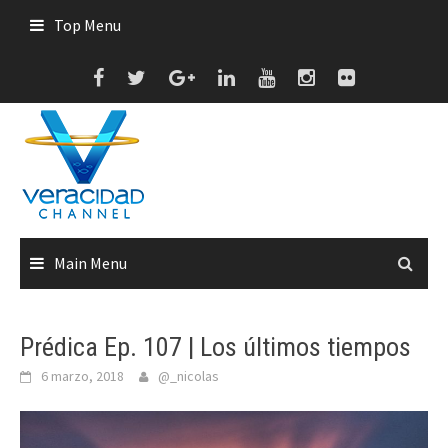
Skip
Top Menu
to
content
Main Menu
Prédica Ep. 107 | Los últimos tiempos
6 marzo, 2018
@_nicolas