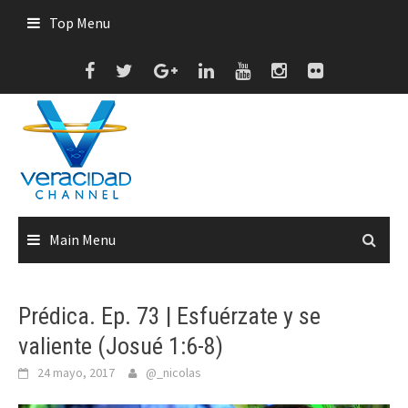
Skip
Top Menu
to
content
Main Menu
Prédica. Ep. 73 | Esfuérzate y se
valiente (Josué 1:6-8)
24 mayo, 2017
@_nicolas