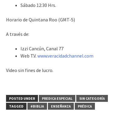
Sábado 12:30 Hrs.
Horario de Quintana Roo (GMT-5)
A través de:
Izzi Cancún, Canal 77
Web T.V.
www.veracidadchannel.com
Video sin fines de lucro.
POSTED UNDER
PREDICA ESPECIAL
SIN CATEGORÍA
TAGGED
#BIBLIA
ENSEÑANZA
PRÉDICA