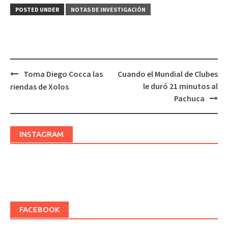
POSTED UNDER
NOTAS DE INVESTIGACIÓN
Toma Diego Cocca las
Cuando el Mundial de Clubes
Post
le duró 21 minutos al
riendas de Xolos
navigation
Pachuca
INSTAGRAM
FACEBOOK