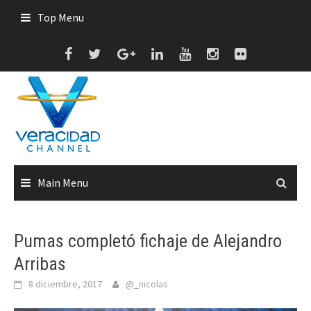
Skip
Top Menu
to
content
Main Menu
Pumas completó fichaje de Alejandro
Arribas
8 diciembre, 2017
@_nicolas