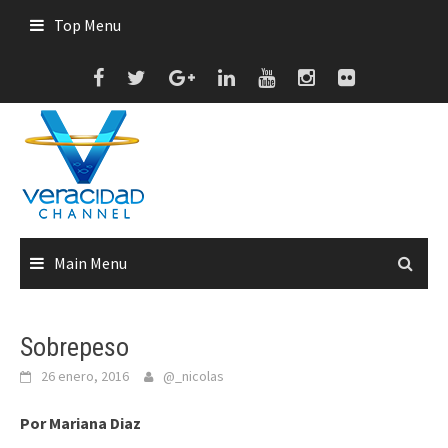
Skip
Top Menu
to
content
Main Menu
Sobrepeso
26 enero, 2016
@_nicolas
Por Mariana Diaz