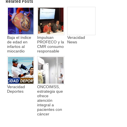
Related Posts
Baja el índice
Impulsan
Veracidad
de edad en
PROFECO y la
News
infartos al
CMR consumo
miocardio
responsable
Veracidad
ONCOIMSS,
Deportes
estrategia que
ofrece
atención
integral a
pacientes con
cáncer