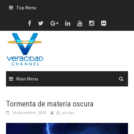
Skip
Top Menu
to
content
Main Menu
Tormenta de materia oscura
24 diciembre, 2018
@_nicolas