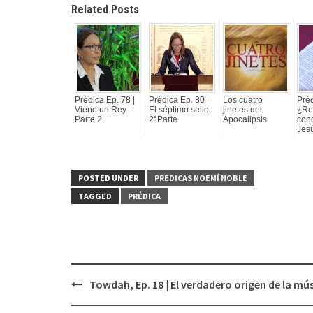
Related Posts
Prédica Ep. 78 |
Prédica Ep. 80 |
Los cuatro
Préd
Viene un Rey –
El séptimo sello,
jinetes del
¿Re
Parte 2
2°Parte
Apocalipsis
con
Jes
POSTED UNDER
PREDICAS NOEMÍ NOBLE
TAGGED
PRÉDICA
Towdah, Ep. 18 | El verdadero origen de la mú
Post