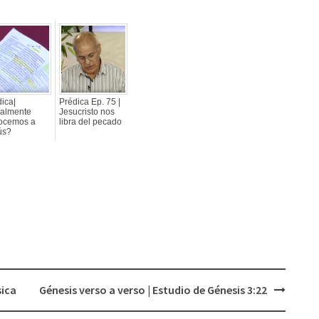
ica|
Prédica Ep. 75 |
almente
Jesucristo nos
ocemos a
libra del pecado
ús?
sica
Génesis verso a verso | Estudio de Génesis 3:22