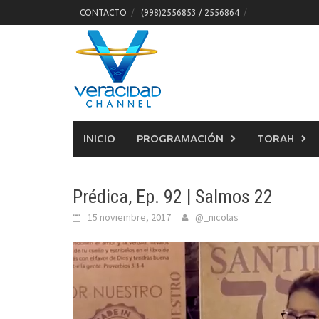
Skip
CONTACTO
(998)2556853 / 2556864
to
content
INICIO
PROGRAMACIÓN
TORAH
Prédica, Ep. 92 | Salmos 22
15 noviembre, 2017
@_nicolas