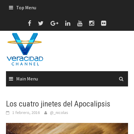
Skip
Top Menu
to
content
Main Menu
Los cuatro jinetes del Apocalipsis
1 febrero, 2016
@_nicolas