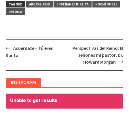
TAGGED
APOCALIPSIS
ENSEÑANZA BIBLICA
NOEMÍ NOBLE
PRÉDICA
Acuerdate – Tú eres
Perspectivas del Reino: El
Post
señor es mi pastor, Dr.
Santo
navigation
Howard Morgan
INSTAGRAM
Unable to get results