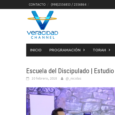
Skip
CONTACTO
(998)2556853 / 2556864
to
content
INICIO
PROGRAMACIÓN
TORAH
Escuela del Discipulado | Estudio
10 febrero, 2018
@_nicolas