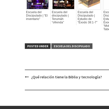
Escuela del
Escuela del
Escuela del
Esc
Discipulado | “El
discipulado |
Discipulado |
Disc
inventario”
Terumáh
Estudio de
Est
“ofrenda”
“Éxodo 38:1-7”
Éxo
“Mob
Tab
POSTED UNDER
ESCUELA DEL DISCIPULADO
¿Qué relación tiene la Biblia y tecnología?
Post
navigation