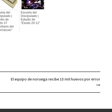
uela del
Escuela del
ipulado |
Discipulado |
udio de
Estudio de
do 37
“Éxodo 20:12”
iliario del
ernáculo”
El equipo de noruega recibe 15 mil huevos por error