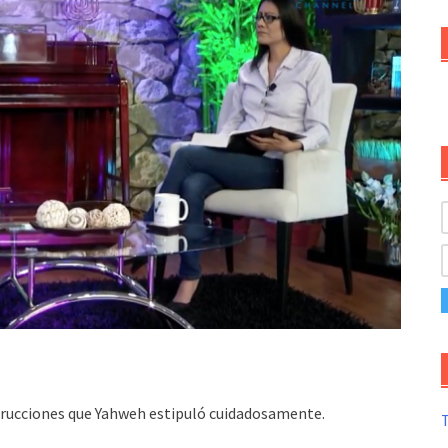
nstrucciones que Yahweh estipuló cuidadosamente.
T