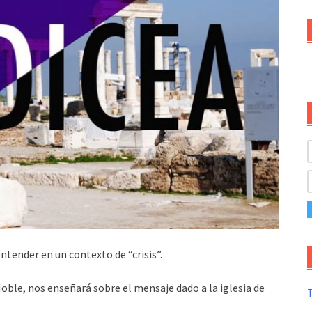
tender en un contexto de “crisis”.
oble, nos enseñará sobre el mensaje dado a la iglesia de
T