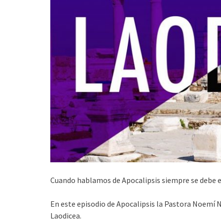
Cuando hablamos de Apocalipsis siempre se debe en
En este episodio de Apocalipsis la Pastora Noemí N
Laodicea.