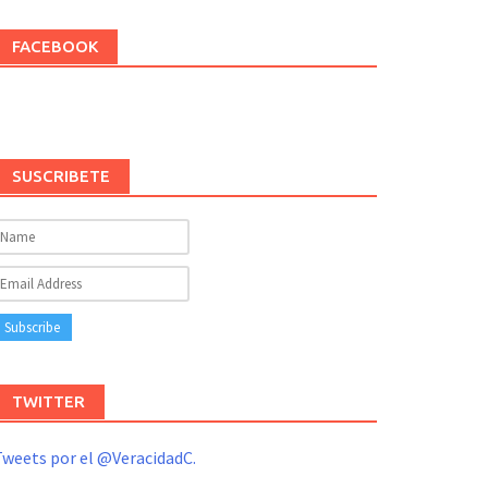
FACEBOOK
SUSCRIBETE
TWITTER
weets por el @VeracidadC.