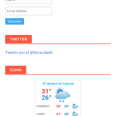
TWITTER
Tweets por el @VeracidadC.
CLIMA