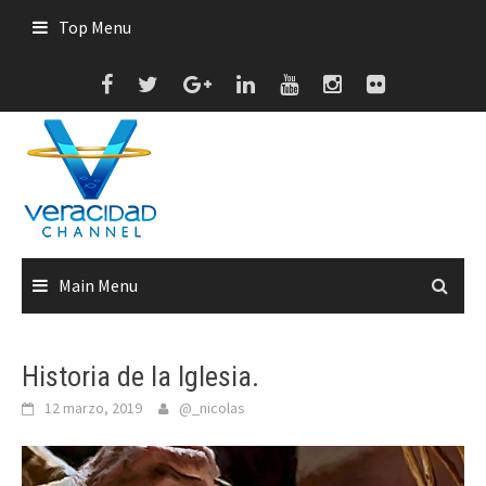
Skip
Top Menu
to
content
Main Menu
Historia de la Iglesia.
12 marzo, 2019
@_nicolas