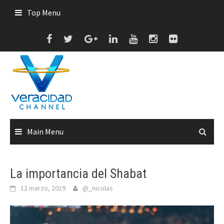
Skip
Top Menu
to
content
Main Menu
La importancia del Shabat
12 marzo, 2019
@_nicolas