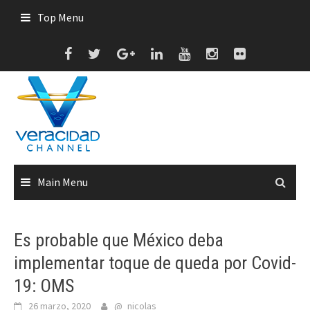
Skip
Top Menu
to
content
Main Menu
Es probable que México deba
implementar toque de queda por Covid-
19: OMS
26 marzo, 2020
@_nicolas