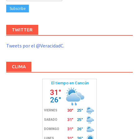
TWITTER
Tweets por el @VeracidadC.
CLIMA