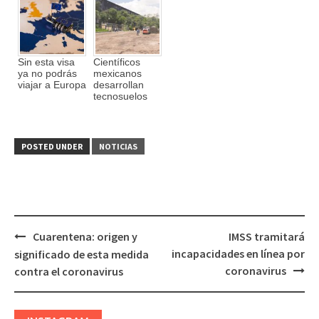
Sin esta visa
Científicos
ya no podrás
mexicanos
viajar a Europa
desarrollan
tecnosuelos
POSTED UNDER
NOTICIAS
Cuarentena: origen y
IMSS tramitará
Post
incapacidades en línea por
significado de esta medida
navigation
coronavirus
contra el coronavirus