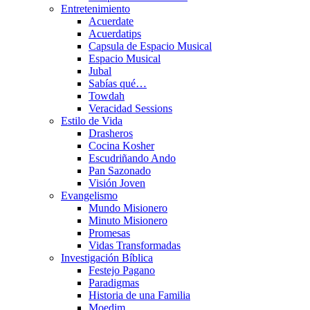
Entretenimiento
Acuerdate
Acuerdatips
Capsula de Espacio Musical
Espacio Musical
Jubal
Sabías qué…
Towdah
Veracidad Sessions
Estilo de Vida
Drasheros
Cocina Kosher
Escudriñando Ando
Pan Sazonado
Visión Joven
Evangelismo
Mundo Misionero
Minuto Misionero
Promesas
Vidas Transformadas
Investigación Bíblica
Festejo Pagano
Paradigmas
Historia de una Familia
Moedim