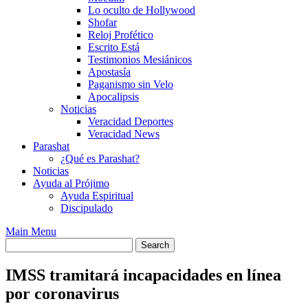
Lo oculto de Hollywood
Shofar
Reloj Profético
Escrito Está
Testimonios Mesiánicos
Apostasía
Paganismo sin Velo
Apocalipsis
Noticias
Veracidad Deportes
Veracidad News
Parashat
¿Qué es Parashat?
Noticias
Ayuda al Prójimo
Ayuda Espiritual
Discipulado
Main Menu
IMSS tramitará incapacidades en línea
por coronavirus