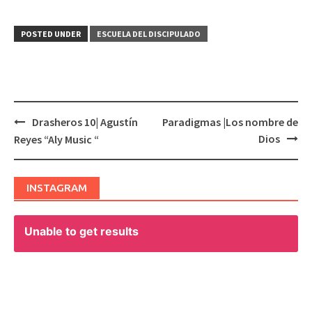
POSTED UNDER
ESCUELA DEL DISCIPULADO
Drasheros 10| Agustín
Paradigmas |Los nombre de
Post
Dios
Reyes “Aly Music “
navigation
INSTAGRAM
Unable to get results