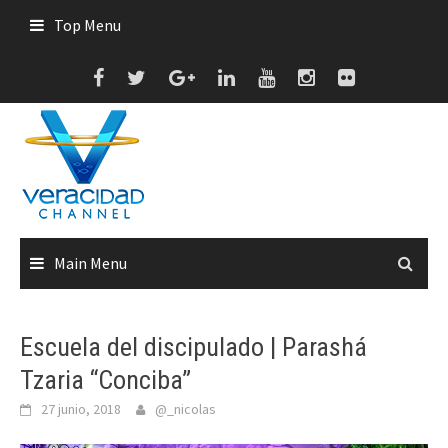
Skip
Top Menu
to
content
Main Menu
Escuela del discipulado | Parashá
Tzaria “Conciba”
27 junio, 2018
@_nicolas