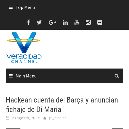
Skip
Top Menu
to
content
Main Menu
Hackean cuenta del Barça y anuncian
fichaje de Di Maria
23 agosto, 2017
@_nicolas