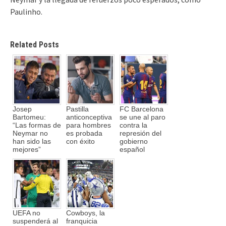
Paulinho.
Related Posts
Josep
Pastilla
FC Barcelona
Bartomeu:
anticonceptiva
se une al paro
“Las formas de
para hombres
contra la
Neymar no
es probada
represión del
han sido las
con éxito
gobierno
mejores”
español
UEFA no
Cowboys, la
suspenderá al
franquicia