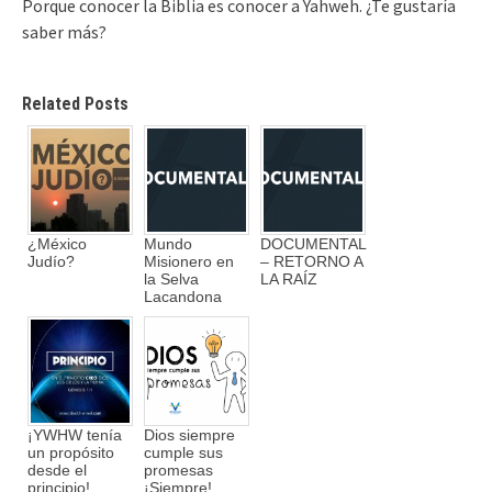
Porque conocer la Biblia es conocer a Yahweh. ¿Te gustaría
saber más?
Related Posts
¿México
Mundo
DOCUMENTAL
Judío?
Misionero en
– RETORNO A
la Selva
LA RAÍZ
Lacandona
¡YWHW tenía
Dios siempre
un propósito
cumple sus
desde el
promesas
principio!
¡Siempre!