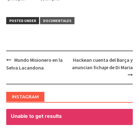
POSTED UNDER
DOCUMENTALES
Mundo Misionero en la
Hackean cuenta del Barça y
Post
anuncian fichaje de Di Maria
Selva Lacandona
navigation
INSTAGRAM
Unable to get results