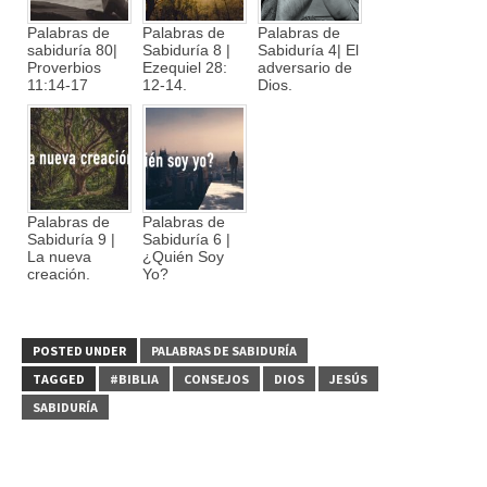
Palabras de
Palabras de
Palabras de
sabiduría 80|
Sabiduría 8 |
Sabiduría 4| El
Proverbios
Ezequiel 28:
adversario de
11:14-17
12-14.
Dios.
Palabras de
Palabras de
Sabiduría 9 |
Sabiduría 6 |
La nueva
¿Quién Soy
creación.
Yo?
POSTED UNDER
PALABRAS DE SABIDURÍA
TAGGED
#BIBLIA
CONSEJOS
DIOS
JESÚS
SABIDURÍA