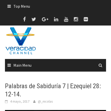
Skip
Top Menu
to
content
Main Menu
Palabras de Sabiduría 7 | Ezequiel 28:
12-14.
4 mayo, 2017
@_nicolas