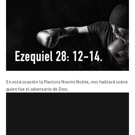
En está ocasión la Pastora Noemí Noble, nos hablará sobre
quien fue el adversario de Dios.