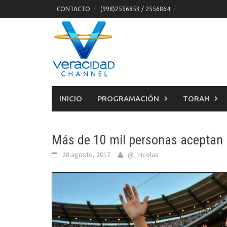
Skip
CONTACTO
(998)2556853 / 2556864
to
content
INICIO
PROGRAMACIÓN
TORAH
Más de 10 mil personas aceptan 
28 agosto, 2017
@_nicolas