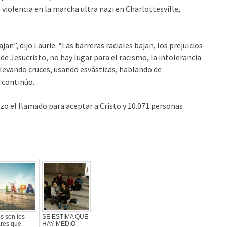
e violencia en la marcha ultra nazi en Charlottesville,
an”, dijo Laurie. “Las barreras raciales bajan, los prejuicios
 de Jesucristo, no hay lugar para el racismo, la intolerancia
 llevando cruces, usando esvásticas, hablando de
 continúo.
hizo el llamado para aceptar a Cristo y 10.071 personas
s son los
SE ESTIMA QUE
ares que
HAY MEDIO