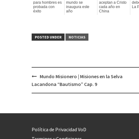
para hombres es
mundo se
aceptan a Cristo
debe
probada con
inaugura este
cada año en
La 
éxito
año
China
POSTED UNDER
NOTICIAS
Mundo Misionero | Misiones en la Selva
Post
Lacandona “Bautismo” Cap. 9
navigation
Política de Privacidad VoD
Terminos y Condiciones