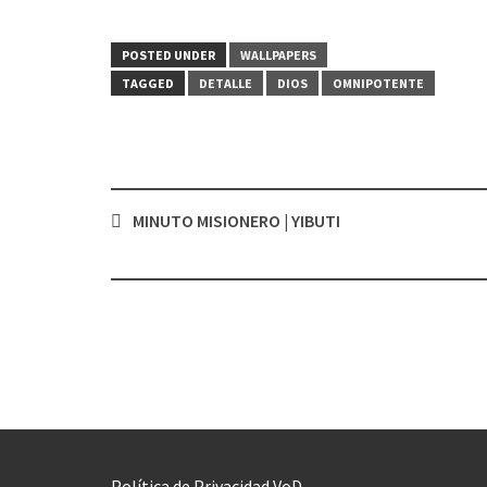
POSTED UNDER
WALLPAPERS
TAGGED
DETALLE
DIOS
OMNIPOTENTE
MINUTO MISIONERO | YIBUTI
Post
navigation
Política de Privacidad VoD