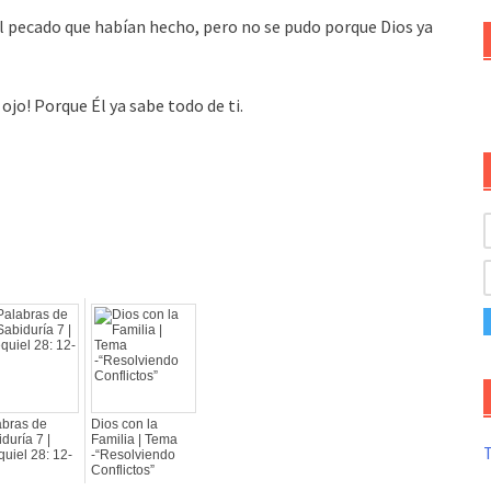
 pecado que habían hecho, pero no se pudo porque Dios ya
 ojo! Porque Él ya sabe todo de ti.
abras de
Dios con la
duría 7 |
Familia | Tema
T
uiel 28: 12-
-“Resolviendo
Conflictos”