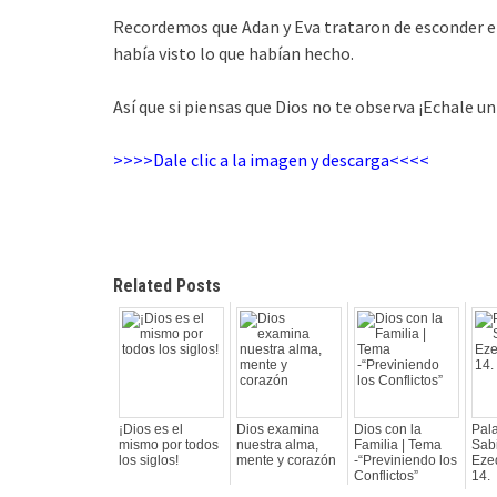
Recordemos que Adan y Eva trataron de esconder el
había visto lo que habían hecho.
Así que si piensas que Dios no te observa ¡Echale un
>>>>Dale clic a la imagen y descarga<<<<
Related Posts
¡Dios es el
Dios examina
Dios con la
Pal
mismo por todos
nuestra alma,
Familia | Tema
Sabi
los siglos!
mente y corazón
-“Previniendo los
Ezeq
Conflictos”
14.