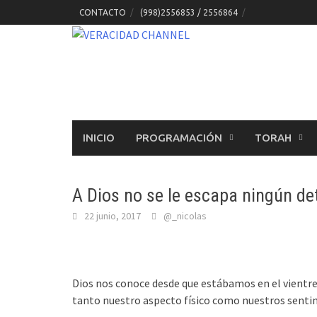
Skip
CONTACTO
(998)2556853 / 2556864
to
content
INICIO
PROGRAMACIÓN
TORAH
A Dios no se le escapa ningún det
22 junio, 2017
@_nicolas
Dios nos conoce desde que estábamos en el vientre
tanto nuestro aspecto físico como nuestros senti