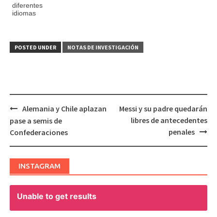
diferentes
idiomas
POSTED UNDER
NOTAS DE INVESTIGACIÓN
Alemania y Chile aplazan
Messi y su padre quedarán
Post
libres de antecedentes
pase a semis de
navigation
penales
Confederaciones
INSTAGRAM
Unable to get results