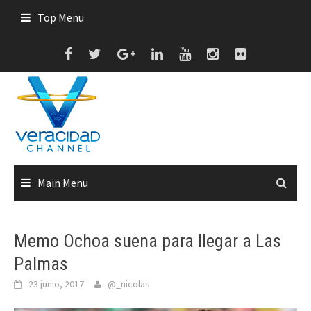
Skip
Top Menu
to
content
Main Menu
Memo Ochoa suena para llegar a Las
Palmas
23 junio, 2017
@_nicolas