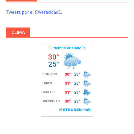
Tweets por el @VeracidadC.
CLIMA