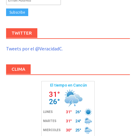
TWITTER
Tweets por el @VeracidadC.
CLIMA