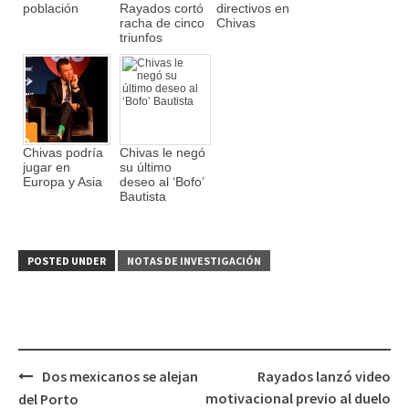
población
Rayados cortó
directivos en
racha de cinco
Chivas
triunfos
Chivas podría
Chivas le negó
jugar en
su último
Europa y Asia
deseo al ‘Bofo’
Bautista
POSTED UNDER
NOTAS DE INVESTIGACIÓN
Dos mexicanos se alejan
Rayados lanzó video
Post
motivacional previo al duelo
del Porto