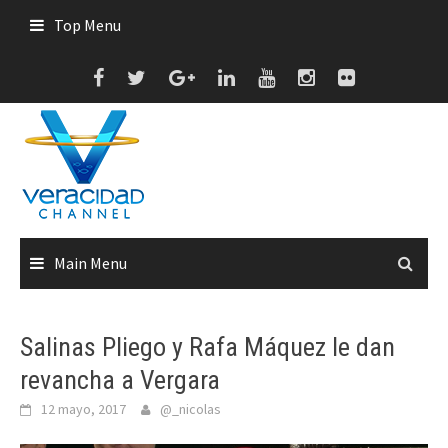
Skip
Top Menu
to
content
Main Menu
Salinas Pliego y Rafa Máquez le dan
revancha a Vergara
12 mayo, 2017
@_nicolas