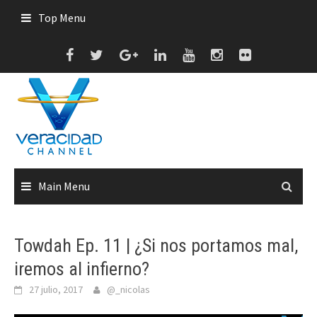
Skip
Top Menu
to
content
Main Menu
Towdah Ep. 11 | ¿Si nos portamos mal,
iremos al infierno?
27 julio, 2017
@_nicolas