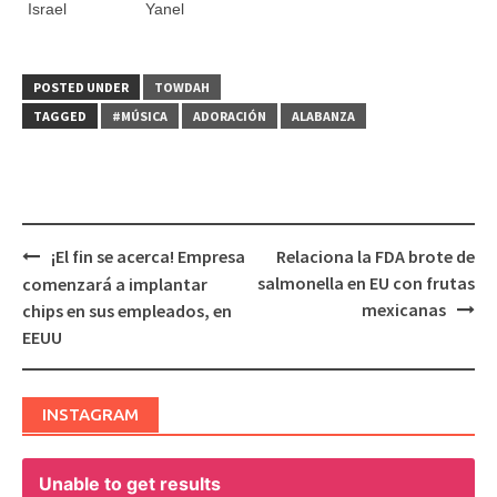
Israel
Yanel
POSTED UNDER
TOWDAH
TAGGED
#MÚSICA
ADORACIÓN
ALABANZA
¡El fin se acerca! Empresa
Relaciona la FDA brote de
Post
salmonella en EU con frutas
comenzará a implantar
navigation
mexicanas
chips en sus empleados, en
EEUU
INSTAGRAM
Unable to get results