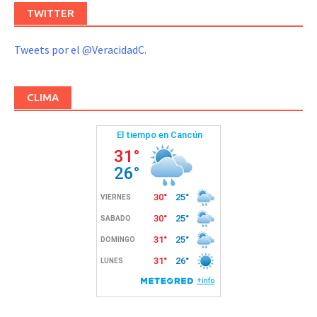
TWITTER
Tweets por el @VeracidadC.
CLIMA