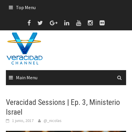
Skip
Top Menu
to
content
Main Menu
Veracidad Sessions | Ep. 3, Ministerio
Israel
1 junio, 2017
@_nicolas