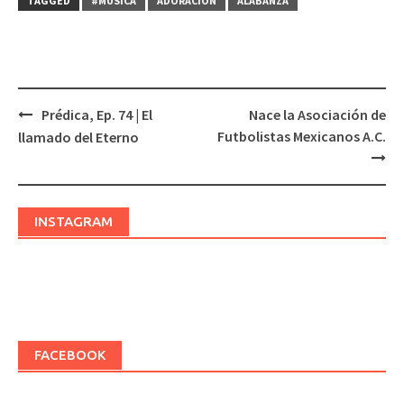
TAGGED
#MÚSICA
ADORACIÓN
ALABANZA
Prédica, Ep. 74 | El
Nace la Asociación de
Post
Futbolistas Mexicanos A.C.
llamado del Eterno
navigation
INSTAGRAM
FACEBOOK