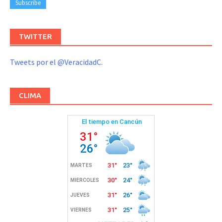
TWITTER
Tweets por el @VeracidadC.
CLIMA