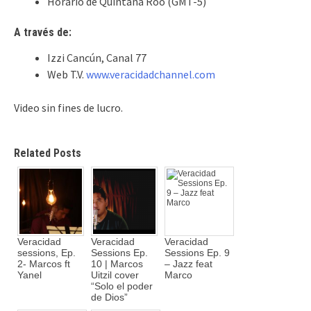
Horario de Quintana Roo (GMT-5)
A través de:
Izzi Cancún, Canal 77
Web T.V.
www.veracidadchannel.com
Video sin fines de lucro.
Related Posts
Veracidad
Veracidad
Veracidad
sessions, Ep.
Sessions Ep.
Sessions Ep. 9
2- Marcos ft
10 | Marcos
– Jazz feat
Yanel
Uitzil cover
Marco
“Solo el poder
de Dios”