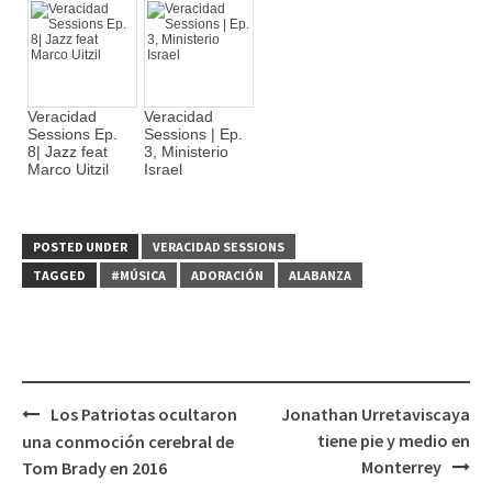
Veracidad
Veracidad
Sessions Ep.
Sessions | Ep.
8| Jazz feat
3, Ministerio
Marco Uitzil
Israel
POSTED UNDER
VERACIDAD SESSIONS
TAGGED
#MÚSICA
ADORACIÓN
ALABANZA
Los Patriotas ocultaron
Jonathan Urretaviscaya
Post
tiene pie y medio en
una conmoción cerebral de
navigation
Monterrey
Tom Brady en 2016