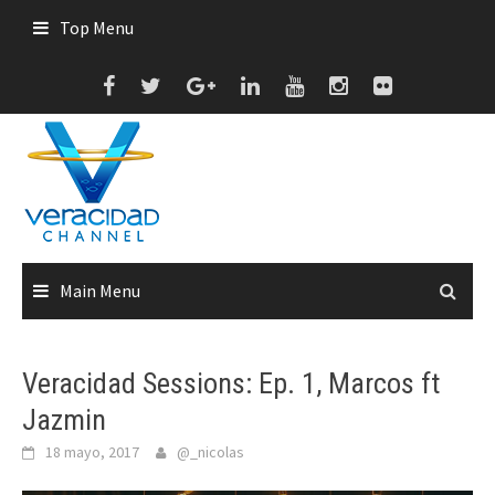
Skip
Top Menu
to
content
Main Menu
Veracidad Sessions: Ep. 1, Marcos ft
Jazmin
18 mayo, 2017
@_nicolas