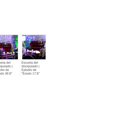
uela del
Escuela del
ipulado |
discipulado |
udio de
Estudio de
odo 36:8”
“Éxodo 17:8”