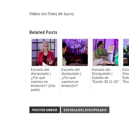
Video sin fines de lucro.
Related Posts
Escuela del
Escuela del
Escuela del
Esc
discipulado |
discipulado |
Discipulado |
Disc
¿Por qué
¿Por qué
Estudio de
Est
caemos en
caemos en
“Éxodo 38:11-20″
“Éx
tentación? (2da
tentación?
parte)
POSTED UNDER
ESCUELA DEL DISCIPULADO