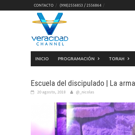
Skip
CONTACTO
(998)2556853 / 2556864
to
content
INICIO
PROGRAMACIÓN
TORAH
Escuela del discipulado | La arm
20 agosto, 2018
@_nicolas