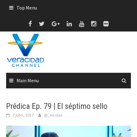
Skip
Top Menu
to
content
Main Menu
Prédica Ep. 79 | El séptimo sello
7 julio, 2017
@_nicolas