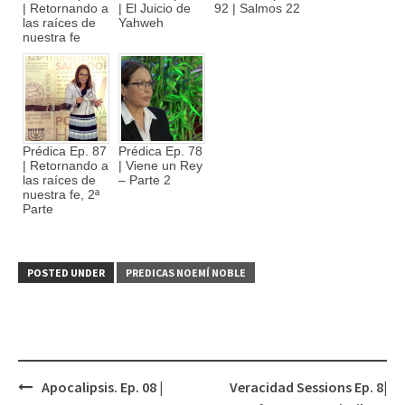
| Retornando a
| El Juicio de
92 | Salmos 22
las raíces de
Yahweh
nuestra fe
Prédica Ep. 87
Prédica Ep. 78
| Retornando a
| Viene un Rey
las raíces de
– Parte 2
nuestra fe, 2ª
Parte
POSTED UNDER
PREDICAS NOEMÍ NOBLE
Apocalipsis. Ep. 08 |
Veracidad Sessions Ep. 8|
Post