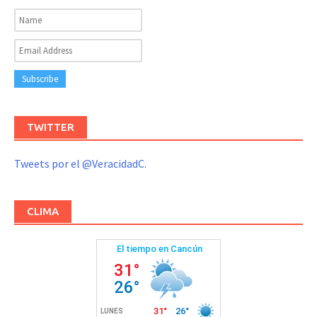
TWITTER
Tweets por el @VeracidadC.
CLIMA