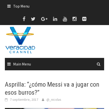
Skip
Top Menu
to
content
Main Menu
Asprilla: “¿cómo Messi va a jugar con
esos burros?”
7 septiembre, 2017
@_nicolas