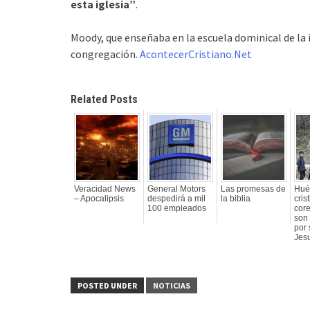
esta iglesia”
.
Moody, que enseñaba en la escuela dominical de la ig
congregación.
AcontecerCristiano.Net
Related Posts
Veracidad News
General Motors
Las promesas de
Hué
– Apocalipsis
despedirá a mil
la biblia
cris
100 empleados
core
son 
por 
Jesu
POSTED UNDER
NOTICIAS