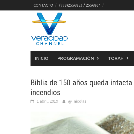
Skip
CONTACTO
(998)2556853 / 2556864
to
content
INICIO
PROGRAMACIÓN
TORAH
Biblia de 150 años queda intact
incendios
1 abril, 2019
@_nicolas