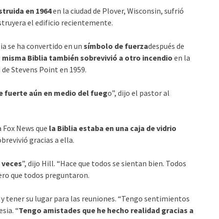
struida en 1964
en la ciudad de Plover, Wisconsin, sufrió
struyera el edificio recientemente.
lia se ha convertido en un
símbolo de fuerza
después de
a misma Biblia también sobrevivió a otro incendio
en la
d de Stevens Point en 1959.
e fuerte aún en medio del fueg
o”, dijo el pastor al
o a Fox News que
la Biblia estaba en una caja de vidrio
revivió gracias a ella.
s veces
”, dijo Hill. “Hace que todos se sientan bien. Todos
mero que todos preguntaron.
o y tener su lugar para las reuniones. “Tengo sentimientos
sia. “
Tengo amistades que he hecho realidad gracias a