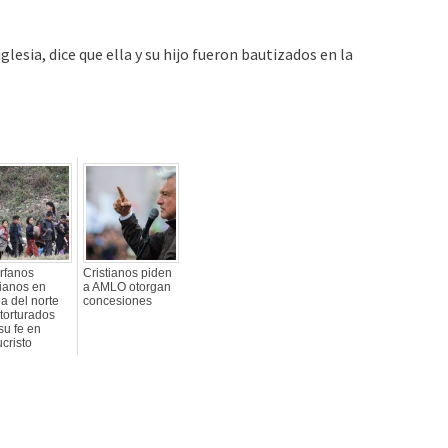
lesia, dice que ella y su hijo fueron bautizados en la
rfanos
Cristianos piden
tianos en
a AMLO otorgan
a del norte
concesiones
torturados
su fe en
cristo