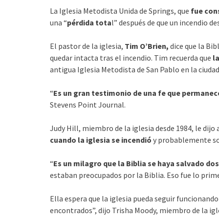
La Iglesia Metodista Unida de Springs, que
fue con
una “
pérdida tota
l” después de que un incendio de
El pastor de la iglesia,
Tim O’Brien,
dice que la Bib
quedar intacta tras el incendio. Tim recuerda que
l
antigua Iglesia Metodista de San Pablo en la ciuda
“
Es un gran testimonio de una fe que permanec
Stevens Point Journal.
Judy Hill, miembro de la iglesia desde 1984, le dij
cuando la iglesia se incendió
y probablemente sob
“
Es un milagro que la Biblia se haya salvado do
estaban preocupados por la Biblia. Eso fue lo pri
Ella espera que la iglesia pueda seguir funcionand
encontrados”, dijo Trisha Moody, miembro de la igle