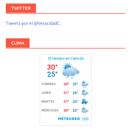
TWITTER
Tweets por el @VeracidadC.
CLIMA