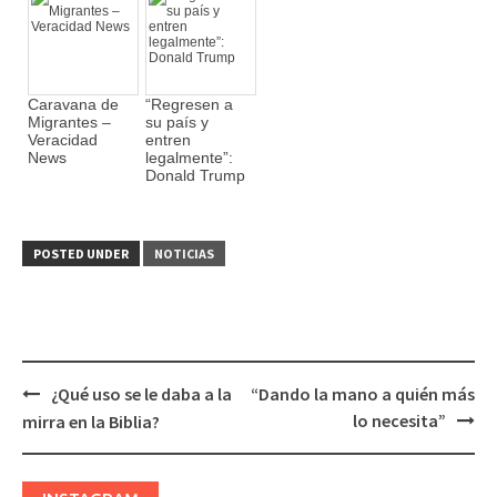
Caravana de
“Regresen a
Migrantes –
su país y
Veracidad
entren
News
legalmente”:
Donald Trump
POSTED UNDER
NOTICIAS
¿Qué uso se le daba a la
“Dando la mano a quién más
Post
lo necesita”
mirra en la Biblia?
navigation