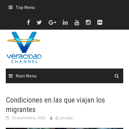
Skip
Top Menu
to
content
Main Menu
Condiciones en las que viajan los
migrantes
15 noviembre, 2018
@_nicolas