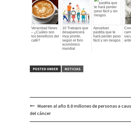
Veracidad News
10 Trabajos que
Aprueban
Cont
– ¿Cuáles son
desaparecerá
pastilla que te
cam
los beneficios del
muy pronto,
hará perder peso
vac
café?
según el foro
fácil y sin riesgos
anti
económico
mundial
POSTED UNDER
NOTICIAS
Mueren al año 8.8 millones de personas a cau
Post
del cáncer
navigation