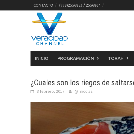
Skip
CONTACTO
(998)2556853 / 2556864
to
content
INICIO
PROGRAMACIÓN
TORAH
¿Cuales son los riegos de saltar
3 febrero, 2017
@_nicolas