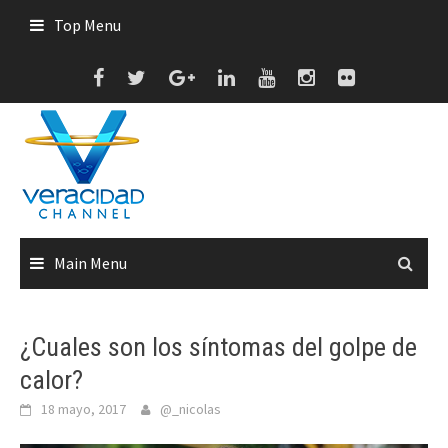
Skip
Top Menu
to
content
Main Menu
¿Cuales son los síntomas del golpe de
calor?
18 mayo, 2017
@_nicolas