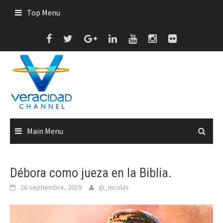
Skip
Top Menu
to
content
Main Menu
Débora como jueza en la Biblia.
26 septiembre, 2019
@_nicolas