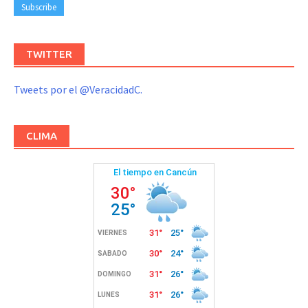
TWITTER
Tweets por el @VeracidadC.
CLIMA