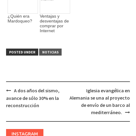
¿Quién era
Ventajas y
Mardoqueo?
desventajas de
comprar por
Internet
POSTED UNDER
NOTICIAS
A dos años del sismo,
Iglesia evangélica en
Post
Alemania se una al proyecto
avance de sólo 30% en la
navigation
de envío de un barco al
reconstrucción
mediterráneo.
INSTAGRAM