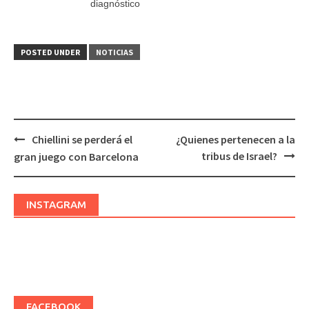
diagnóstico
POSTED UNDER
NOTICIAS
Chiellini se perderá el
¿Quienes pertenecen a la
Post
tribus de Israel?
gran juego con Barcelona
navigation
INSTAGRAM
FACEBOOK