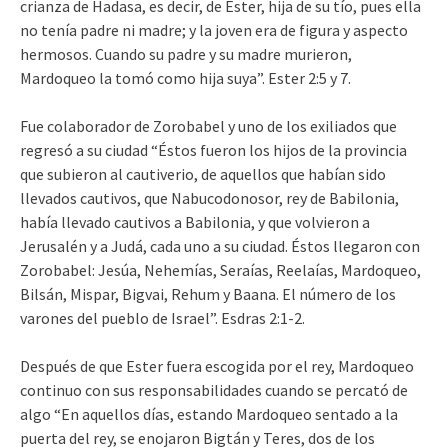
crianza de Hadasa, es decir, de Ester, hija de su tío, pues ella
no tenía padre ni madre; y la joven era de figura y aspecto
hermosos. Cuando su padre y su madre murieron,
Mardoqueo la tomó como hija suya”. Ester 2:5 y 7.
Fue colaborador de Zorobabel y uno de los exiliados que
regresó a su ciudad “Éstos fueron los hijos de la provincia
que subieron al cautiverio, de aquellos que habían sido
llevados cautivos, que Nabucodonosor, rey de Babilonia,
había llevado cautivos a Babilonia, y que volvieron a
Jerusalén y a Judá, cada uno a su ciudad. Éstos llegaron con
Zorobabel: Jesúa, Nehemías, Seraías, Reelaías, Mardoqueo,
Bilsán, Mispar, Bigvai, Rehum y Baana. El número de los
varones del pueblo de Israel”. Esdras 2:1-2.
Después de que Ester fuera escogida por el rey, Mardoqueo
continuo con sus responsabilidades cuando se percató de
algo “En aquellos días, estando Mardoqueo sentado a la
puerta del rey, se enojaron Bigtán y Teres, dos de los