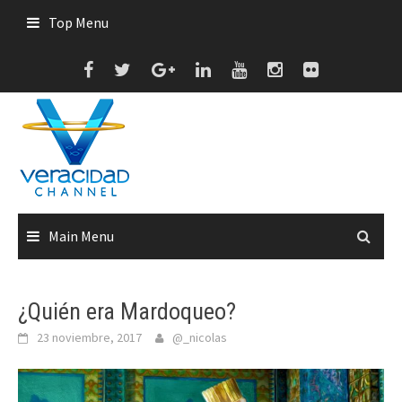
Skip
Top Menu
to
content
Main Menu
¿Quién era Mardoqueo?
23 noviembre, 2017
@_nicolas